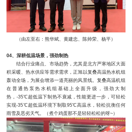
（由左至右：熊华斌、黄建忠、陈帅荣、杨平）
04、深耕低温场景，强劲制热
结合行业痛点、市场趋势，尤其是北方严寒地区大面
积采暖、热水供应等需求需求，正旭以复叠高温热水机组
轰动全场，为展会增添一道亮丽的风景线。复叠高温机组
在普通热泵热水机组基础上全面升级，强劲大制
热，-35℃超低温下制热不衰减，性能更进一步，可轻松
实现-35℃超低温环境下制取95℃高温水，轻松抗衡任何
雨雪及恶劣天气。（煮个鸡蛋那不是轻轻松松的呀~）