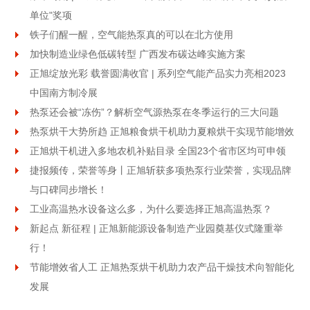
单位"奖项
铁子们醒一醒，空气能热泵真的可以在北方使用
加快制造业绿色低碳转型 广西发布碳达峰实施方案
正旭绽放光彩 载誉圆满收官 | 系列空气能产品实力亮相2023
中国南方制冷展
热泵还会被“冻伤”？解析空气源热泵在冬季运行的三大问题
热泵烘干大势所趋 正旭粮食烘干机助力夏粮烘干实现节能增效
正旭烘干机进入多地农机补贴目录 全国23个省市区均可申领
捷报频传，荣誉等身丨正旭斩获多项热泵行业荣誉，实现品牌
与口碑同步增长！
工业高温热水设备这么多，为什么要选择正旭高温热泵？
新起点 新征程 | 正旭新能源设备制造产业园奠基仪式隆重举
行！
节能增效省人工 正旭热泵烘干机助力农产品干燥技术向智能化
发展