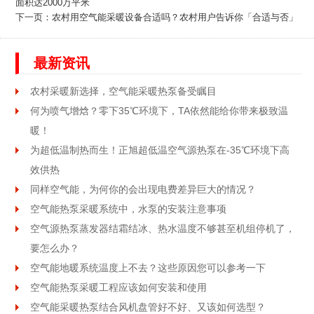
面积达2000万平米
下一页：
农村用空气能采暖设备合适吗？农村用户告诉你「合适与否」
最新资讯
农村采暖新选择，空气能采暖热泵备受瞩目
何为喷气增焓？零下35℃环境下，TA依然能给你带来极致温
暖！
为超低温制热而生！正旭超低温空气源热泵在-35℃环境下高
效供热
同样空气能，为何你的会出现电费差异巨大的情况？
空气能热泵采暖系统中，水泵的安装注意事项
空气源热泵蒸发器结霜结冰、热水温度不够甚至机组停机了，
要怎么办？
空气能地暖系统温度上不去？这些原因您可以参考一下
空气能热泵采暖工程应该如何安装和使用
空气能采暖热泵结合风机盘管好不好、又该如何选型？