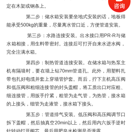
定在木架或钢条上。
第二步：储水箱安装要坐地式安装的话，地板得
能承受500kg的重量，尽量离水管口近，方便管道安装。
第三步：水路连接安装。出水接口用PR-R与储
水箱相接，用生料带密封。连接后可打开自来水进水阀，
完全注满水箱。
第四步：制热管道连接安装。在储水箱与热泵主
机有隔墙时，要在墙上钻70mm管道孔。此外，用塑料扎
带包扎好电缆并套上穿墙管护套。而后，拧下主机高压阀
和低压阀和粗细连接管的封头盖帽，将工质出口对应粗、
细连接管，用扳手拧紧，粗管为走气管，为热管，接水箱
的上接头，细管为走液管，接水箱下接头。
第五步：管道排气安装。低压阀和高压阀调节口
拆下盖帽，然后抽真空20min以上，然后用内六扳手逆时
针转动打开阀芯，最后用肥皂水检测是否泄露。