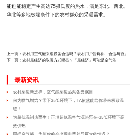
能也能稳定产生高达75摄氏度的热水，满足东北、西北、
华北等多地极端条件下的农村群众的采暖需求。
上一页：
农村用空气能采暖设备合适吗？农村用户告诉你「合适与否」
下一页：
农村最经济的取暖方式哪些？「最经济」可能是空气能
最新资讯
农村采暖新选择，空气能采暖热泵备受瞩目
何为喷气增焓？零下35℃环境下，TA依然能给你带来极致温
暖！
为超低温制热而生！正旭超低温空气源热泵在-35℃环境下高
效供热
同样空气能，为何你的会出现电费差异巨大的情况？