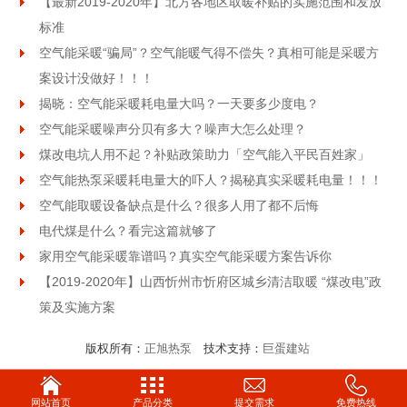
【最新2019-2020年】北方各地区取暖补贴的实施范围和发放
标准
空气能采暖“骗局”？空气能暖气得不偿失？真相可能是采暖方
案设计没做好！！！
揭晓：空气能采暖耗电量大吗？一天要多少度电？
空气能采暖噪声分贝有多大？噪声大怎么处理？
煤改电坑人用不起？补贴政策助力「空气能入平民百姓家」
空气能热泵采暖耗电量大的吓人？揭秘真实采暖耗电量！！！
空气能取暖设备缺点是什么？很多人用了都不后悔
电代煤是什么？看完这篇就够了
家用空气能采暖靠谱吗？真实空气能采暖方案告诉你
【2019-2020年】山西忻州市忻府区城乡清洁取暖 “煤改电”政
策及实施方案
版权所有：
正旭热泵
技术支持：
巨蛋建站
网站首页
产品分类
提交需求
免费热线