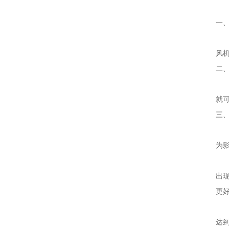
在
一
列
风机
二
依
就
三
尽
为
如
出
更
选
达