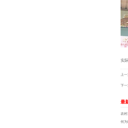
最
实
上一
下一
最
农村
何为