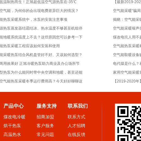
低温制热而生！正旭超低温空气源热泵在-35℃
【最新2019-
空气能，为何你的会出现电费差异巨大的情况？
空气能采暖“骗
能热泵采暖系统中，水泵的安装注意事项
揭晓：空气能采
源热泵蒸发器结霜结冰、热水温度不够甚至机组停
空气能采暖噪声
能地暖系统温度上不去？这些原因您可以参考一下
煤改电坑人用不
能热泵采暖工程应该如何安装和使用
空气能热泵采暖
能采暖热泵结合风机盘管好不好、又该如何选型？
空气能取暖设备
两用效果好 正旭冷暖热泵助力商业及办公场所节
电代煤是什么？
型热泵为什么能同时带中央空调和地暖，甚至还能
家用空气能采暖
空气能热泵采暖冬季运行费用高？今天好好聊聊这
【2019-20
产品中心
服务支持
联系我们
煤改电冷暖
招商加盟
联系方式
烘干热泵
客户服务
人才招聘
高温热水
常见问题
在线反馈