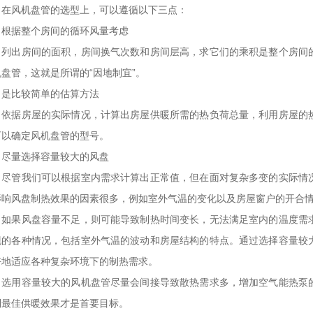
风机盘管的选型上，可以遵循以下三点：
、根据整个房间的循环风量考虑
出房间的面积，房间换气次数和房间层高，求它们的乘积是整个房间的
盘管，这就是所谓的“因地制宜”。
、是比较简单的估算方法
据房屋的实际情况，计算出房屋供暖所需的热负荷总量，利用房屋的热
可以确定风机盘管的型号。
、尽量选择容量较大的风盘
管我们可以根据室内需求计算出正常值，但在面对复杂多变的实际情况
影响风盘制热效果的因素很多，例如室外气温的变化以及房屋窗户的开合
果风盘容量不足，则可能导致制热时间变长，无法满足室内的温度需求
现的各种情况，包括室外气温的波动和房屋结构的特点。通过选择容量较
好地适应各种复杂环境下的制热需求。
用容量较大的风机盘管尽量会间接导致散热需求多，增加空气能热泵的
到最佳供暖效果才是首要目标。