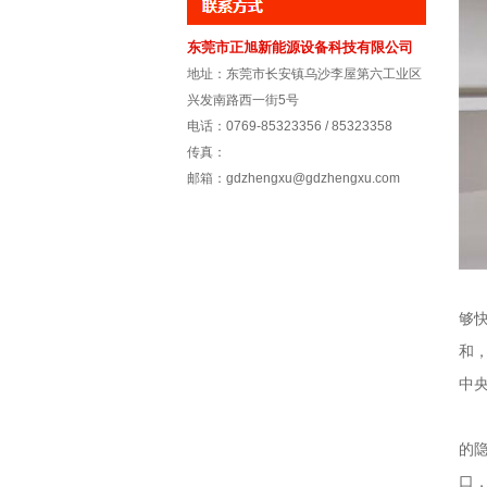
东莞市正旭新能源设备科技有限公司
地址：东莞市长安镇乌沙李屋第六工业区
兴发南路西一街5号
电话：0769-85323356 / 85323358
传真：
邮箱：gdzhengxu@gdzhengxu.com
风
够
和
中
同
的
口