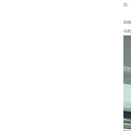
四
风
和
动