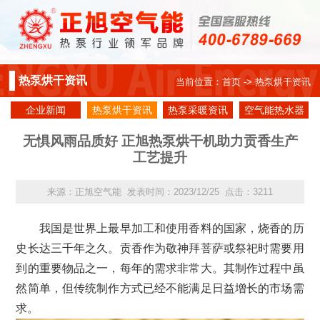
热泵烘干资讯
当前位置：
首页
-> 热泵烘干资讯
企业新闻
热泵烘干资讯
热泵采暖资讯
空气能热水器
资讯
无惧风雨品质好 正旭热泵烘干机助力贡香生产
工艺提升
来源：正旭空气能 发表时间：2023/12/25 点击：3211
我国是世界上最早加工和使用香料的国家，烧香的历
史长达三千年之久。贡香作为敬神拜菩萨或祭祀时需要用
到的重要物品之一，每年的需求非常大。其制作过程中虽
然简单，但传统制作方式已经不能满足日益增长的市场需
求。