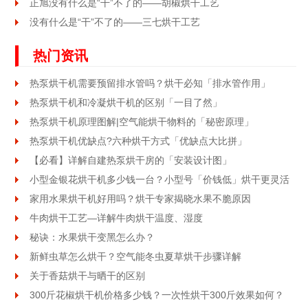
正旭没有什么是“干”不了的——胡椒烘干工艺
没有什么是“干”不了的——三七烘干工艺
热门资讯
热泵烘干机需要预留排水管吗？烘干必知「排水管作用」
热泵烘干机和冷凝烘干机的区别「一目了然」
热泵烘干机原理图解|空气能烘干物料的「秘密原理」
热泵烘干机优缺点?六种烘干方式「优缺点大比拼」
【必看】详解自建热泵烘干房的「安装设计图」
小型金银花烘干机多少钱一台？小型号「价钱低」烘干更灵活
家用水果烘干机好用吗？烘干专家揭晓水果不脆原因
牛肉烘干工艺—详解牛肉烘干温度、湿度
秘诀：水果烘干变黑怎么办？
新鲜虫草怎么烘干？空气能冬虫夏草烘干步骤详解
关于香菇烘干与晒干的区别
300斤花椒烘干机价格多少钱？一次性烘干300斤效果如何？